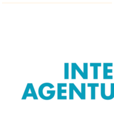
14. märtsil toimub Interim Akadeemi
27.02.2024