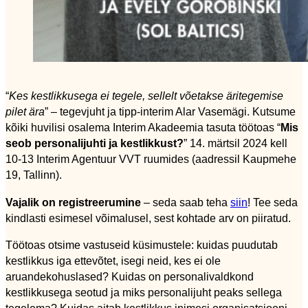
“
Kes kestlikkusega ei tegele, sellelt võetakse äritegemise
pilet ära
” – tegevjuht ja tipp-interim Alar Vasemägi. Kutsume
kõiki huvilisi osalema Interim Akadeemia tasuta töötoas “
Mis
seob personalijuhti ja kestlikkust?
” 14. märtsil 2024 kell
10-13 Interim Agentuur VVT ruumides (aadressil Kaupmehe
19, Tallinn).
Vajalik on registreerumine
– seda saab teha
siin
! Tee seda
kindlasti esimesel võimalusel, sest kohtade arv on piiratud.
Töötoas otsime vastuseid küsimustele: kuidas puudutab
kestlikkus iga ettevõtet, isegi neid, kes ei ole
aruandekohuslased? Kuidas on personalivaldkond
kestlikkusega seotud ja miks personalijuht peaks sellega
tegelema? Kuidas aitab kestlikkus inimesi organisatsiooni