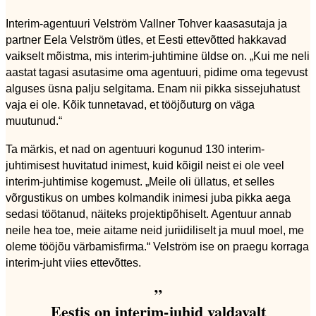
Interim-agentuuri Velström Vallner Tohver kaasasutaja ja
partner Eela Velström ütles, et Eesti ettevõtted hakkavad
vaikselt mõistma, mis interim-juhtimine üldse on. „Kui me neli
aastat tagasi asutasime oma agentuuri, pidime oma tegevust
alguses üsna palju selgitama. Enam nii pikka sissejuhatust
vaja ei ole. Kõik tunnetavad, et tööjõuturg on väga
muutunud.“
Ta märkis, et nad on agentuuri kogunud 130 interim-
juhtimisest huvitatud inimest, kuid kõigil neist ei ole veel
interim-juhtimise kogemust. „Meile oli üllatus, et selles
võrgustikus on umbes kolmandik inimesi juba pikka aega
sedasi töötanud, näiteks projektipõhiselt. Agentuur annab
neile hea toe, meie aitame neid juriidiliselt ja muul moel, me
oleme tööjõu värbamisfirma.“ Velström ise on praegu korraga
interim-juht viies ettevõttes.
”
Eestis on interim-juhid valdavalt