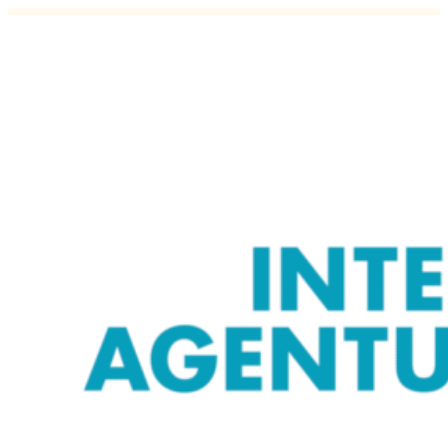
Äripäev: Eestis hakatakse vaikselt a
26.10.2018