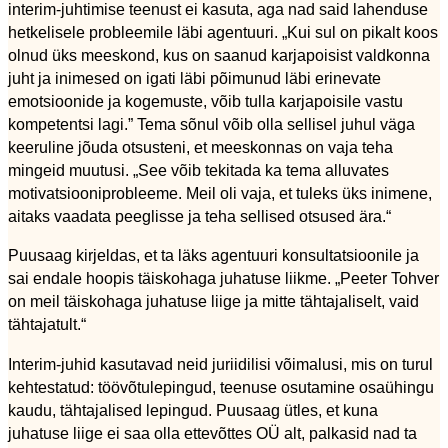
interim-juhtimise teenust ei kasuta, aga nad said lahenduse
hetkelisele probleemile läbi agentuuri. „Kui sul on pikalt koos
olnud üks meeskond, kus on saanud karjapoisist valdkonna
juht ja inimesed on igati läbi põimunud läbi erinevate
emotsioonide ja kogemuste, võib tulla karjapoisile vastu
kompetentsi lagi.” Tema sõnul võib olla sellisel juhul väga
keeruline jõuda otsusteni, et meeskonnas on vaja teha
mingeid muutusi. „See võib tekitada ka tema alluvates
motivatsiooniprobleeme. Meil oli vaja, et tuleks üks inimene,
aitaks vaadata peeglisse ja teha sellised otsused ära.“
Puusaag kirjeldas, et ta läks agentuuri konsultatsioonile ja
sai endale hoopis täiskohaga juhatuse liikme. „Peeter Tohver
on meil täiskohaga juhatuse liige ja mitte tähtajaliselt, vaid
tähtajatult.“
Interim-juhid kasutavad neid juriidilisi võimalusi, mis on turul
kehtestatud: töövõtulepingud, teenuse osutamine osaühingu
kaudu, tähtajalised lepingud. Puusaag ütles, et kuna
juhatuse liige ei saa olla ettevõttes OÜ alt, palkasid nad ta