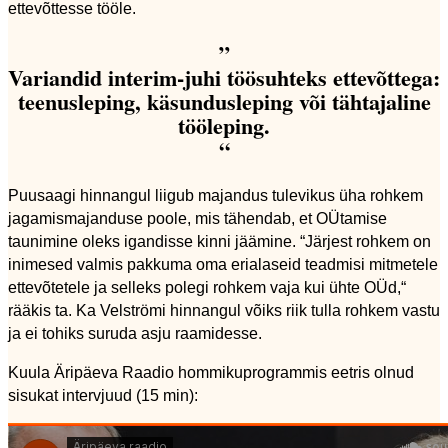
ettevõttesse tööle.
”
Variandid interim-juhi töösuhteks ettevõttega:
teenusleping, käsundusleping või tähtajaline
tööleping.
“
Puusaagi hinnangul liigub majandus tulevikus üha rohkem
jagamismajanduse poole, mis tähendab, et OÜtamise
taunimine oleks igandisse kinni jäämine. “Järjest rohkem on
inimesed valmis pakkuma oma erialaseid teadmisi mitmetele
ettevõtetele ja selleks polegi rohkem vaja kui ühte OÜd,“
rääkis ta. Ka Velströmi hinnangul võiks riik tulla rohkem vastu
ja ei tohiks suruda asju raamidesse.
Kuula Äripäeva Raadio hommikuprogrammis eetris olnud
sisukat intervjuud (15 min):