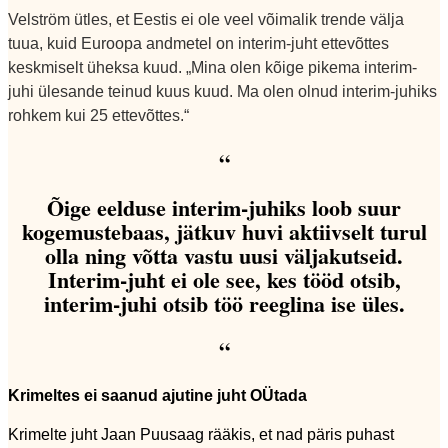
Velström ütles, et Eestis ei ole veel võimalik trende välja
tuua, kuid Euroopa andmetel on interim-juht ettevõttes
keskmiselt üheksa kuud. „Mina olen kõige pikema interim-
juhi ülesande teinud kuus kuud. Ma olen olnud interim-juhiks
rohkem kui 25 ettevõttes.“
“
Õige eelduse interim-juhiks loob suur
kogemustebaas, jätkuv huvi aktiivselt turul
olla ning võtta vastu uusi väljakutseid.
Interim-juht ei ole see, kes tööd otsib,
interim-juhi otsib töö reeglina ise üles.
“
Krimeltes ei saanud ajutine juht OÜtada
Krimelte juht Jaan Puusaag rääkis, et nad päris puhast