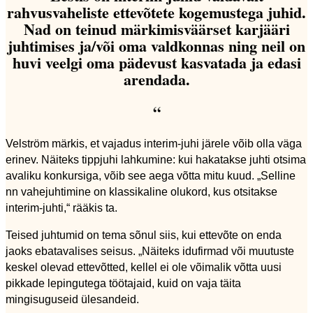
rahvusvaheliste ettevõtete kogemustega juhid.
Nad on teinud märkimisväärset karjääri
juhtimises ja/või oma valdkonnas ning neil on
huvi veelgi oma pädevust kasvatada ja edasi
arendada.
“
Velström märkis, et vajadus interim-juhi järele võib olla väga
erinev. Näiteks tippjuhi lahkumine: kui hakatakse juhti otsima
avaliku konkursiga, võib see aega võtta mitu kuud. „Selline
nn vahejuhtimine on klassikaline olukord, kus otsitakse
interim-juhti,“ rääkis ta.
Teised juhtumid on tema sõnul siis, kui ettevõte on enda
jaoks ebatavalises seisus. „Näiteks idufirmad või muutuste
keskel olevad ettevõtted, kellel ei ole võimalik võtta uusi
pikkade lepingutega töötajaid, kuid on vaja täita
mingisuguseid ülesandeid.