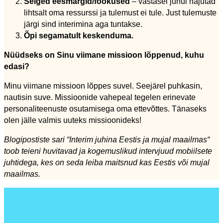
Selged eesmärgid/fookused
– vastasel juhul hajutad
lihtsalt oma ressurssi ja tulemust ei tule. Just tulemuste
järgi sind interimina aga tuntakse.
Õpi segamatult keskenduma.
Nüüdseks on Sinu viimane missioon lõppenud, kuhu
edasi?
Minu viimane missioon lõppes suvel. Seejärel puhkasin,
nautisin suve. Missioonide vahepeal tegelen erinevate
personaliteenuste osutamisega oma ettevõttes. Tänaseks
olen jälle valmis uuteks missioonideks!
Blogipostiste sari “Interim juhina Eestis ja mujal maailmas“
toob teieni huvitavad ja kogemuslikud intervjuud mobiilsete
juhtidega, kes on seda leiba maitsnud kas Eestis või mujal
maailmas.