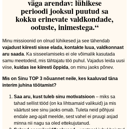
väga arendav: lühikese
perioodi jooksul puutud sa
kokku erinevate valdkondade,
ootuste, inimestega.“
Minu missioonid on olnud lühikesed ja see tähendab
vajadust kiiresti sisse elada, kontakte luua, valdkonnast
aru saada
. Ka sisseelamiseks ei ole võimalik kasutada
samu meetodeid, mis tähtajatu töö puhul. Vajadus leida uusi
viise,
kuidas ise kiiresti õppida
, on minu jaoks põnev.
Mis on Sinu TOP 3 nõuannet neile, kes kaaluvad täna
interim juhina töötamist?
Saa aru, kust tuleb sinu motivatsioon
– miks sa
tahad sellist tööd (on ka lihtsamaid valikuid) ja mis
väärtust see sinu jaoks omab. Tuleta neid põhjusi
endale aeg-ajalt meelde, sest vahel ei pruugi asjad
minna nii nagu sa oled ettekujutanud.