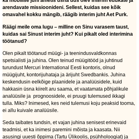
ka mobiilse juhi ametis üsna uus olev interim edukate ja
arendavate missioonideni. Sellest, kuidas see kõik
omavahel kokku mängib, räägib interim juht Aet Purk.
Räägi meile oma lugu – milline on Sinu varasem taust,
kuidas sai Sinust interim juht? Kui pikalt oled interimina
töötanud?
Olen pikalt töötanud müügi- ja teenindusvaldkonnas
spetsialisti ja juhina. Olen teinud müügitööd ja juhtinud
turundust Mercuri International Eesti kontoris, olnud
müügijuht, kontorijuhataja ja ärijuht Swedbankis. Juhina
keskendusin eelkõige plaanidele ja analüüsidele, kuid
hakkasin üsna kiirelt aru saama, et vaatamata põhjalikule
analüüsile ja prognoosidele, ei pruugi tulemused ikkagi
tulla. Miks? Inimesed, kes neid tulemusi koju peaksid tooma,
ei allu kuivale analüüsile.
Seda taibates tundsin, et vajan juhina senisest erinevaid
teadmisi, et ka inimesi paremini mõista ja kaasata. Nii
asusingi uuesti õppima (Tartu Ülikoolis, psühholoogiat) ja