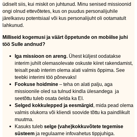
üdiselt siis, kui miskit on juhtunud. Minu senised missioonid
ongi olnud ettevõtetes, kus on puudus personalijuhile
järelkasvu potentsiaal või kus personalijuht oli ootamatult
lahkunud.
Milliseid kogemusi ja väärt õppetunde on mobiilse juhi
töö Sulle andnud?
Iga missioon on areng.
Ühest küljest oodatakse
interim juhilt olemasolevate oskuste kiiret rakendamist,
teisalt peab interim olema alati valmis õppima. See
teebki interimi töö põnevaks!
Fookuse hoidmine
– teha on alati palju, aga
missioonile oled sa tulnud kindla ülesandega ja
seetõttu tuleb osata öelda ka EI.
Selged kokkulepped ja eesmärgid
, mida pead olema
valmis olukorra või kliendi soovide tõttu ka paindlikult
muutma.
Kasuks tuleb
selge (vahe)kokkuvõtete tegemise
süsteem
ja regulaarne infovahetus tippjuhiga.