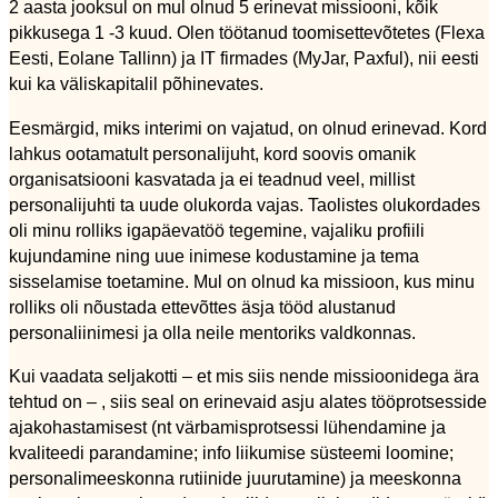
2 aasta jooksul on mul olnud 5 erinevat missiooni, kõik
pikkusega 1 -3 kuud. Olen töötanud toomisettevõtetes (Flexa
Eesti, Eolane Tallinn) ja IT firmades (MyJar, Paxful), nii eesti
kui ka väliskapitalil põhinevates.
Eesmärgid, miks interimi on vajatud, on olnud erinevad. Kord
lahkus ootamatult personalijuht, kord soovis omanik
organisatsiooni kasvatada ja ei teadnud veel, millist
personalijuhti ta uude olukorda vajas. Taolistes olukordades
oli minu rolliks igapäevatöö tegemine, vajaliku profiili
kujundamine ning uue inimese kodustamine ja tema
sisselamise toetamine. Mul on olnud ka missioon, kus minu
rolliks oli nõustada ettevõttes äsja tööd alustanud
personaliinimesi ja olla neile mentoriks valdkonnas.
Kui vaadata seljakotti – et mis siis nende missioonidega ära
tehtud on – , siis seal on erinevaid asju alates tööprotsesside
ajakohastamisest (nt värbamisprotsessi lühendamine ja
kvaliteedi parandamine; info liikumise süsteemi loomine;
personalimeeskonna rutiinide juurutamine) ja meeskonna