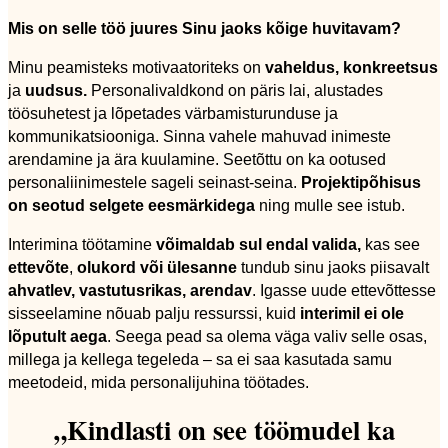
Mis on selle töö juures Sinu jaoks kõige huvitavam?
Minu peamisteks motivaatoriteks on
vaheldus, konkreetsus
ja
uudsus.
Personalivaldkond on päris lai, alustades
töösuhetest ja lõpetades värbamisturunduse ja
kommunikatsiooniga. Sinna vahele mahuvad inimeste
arendamine ja ära kuulamine. Seetõttu on ka ootused
personaliinimestele sageli seinast-seina.
Projektipõhisus
on seotud selgete eesmärkidega
ning mulle see istub.
Interimina töötamine
võimaldab sul endal valida,
kas see
ettevõte
,
olukord või ülesanne
tundub sinu jaoks piisavalt
ahvatlev, vastutusrikas, arendav
. Igasse uude ettevõttesse
sisseelamine nõuab palju ressurssi, kuid
interimil ei ole
lõputult aega
. Seega pead sa olema väga valiv selle osas,
millega ja kellega tegeleda – sa ei saa kasutada samu
meetodeid, mida personalijuhina töötades.
„Kindlasti on see töömudel ka