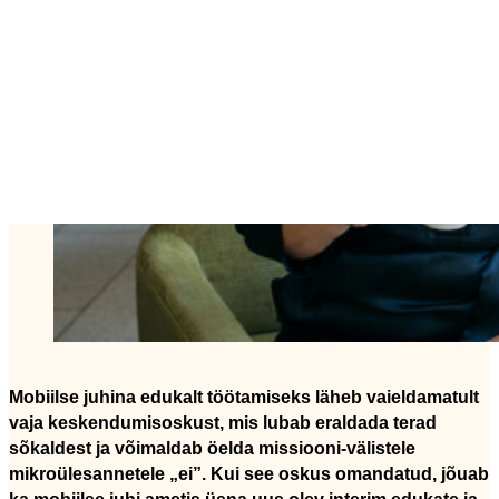
Mobiilse juhina edukalt töötamiseks läheb vaieldamatult
vaja keskendumisoskust, mis lubab eraldada terad
sõkaldest ja võimaldab öelda missiooni-välistele
mikroülesannetele „ei”. Kui see oskus omandatud, jõuab