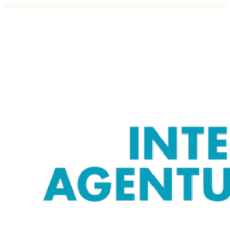
Intervjuu interim juhiga: Parim töö n
19.09.2019