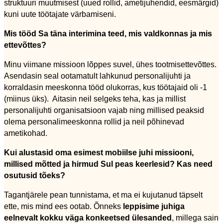
struktuuri muutmisest (uued rollid, ametijuhendid, eesmärgid)
kuni uute töötajate värbamiseni.
Mis tööd Sa täna interimina teed, mis valdkonnas ja mis
ettevõttes?
Minu viimane missioon lõppes suvel, ühes tootmisettevõttes.
Asendasin seal ootamatult lahkunud personalijuhti ja
korraldasin meeskonna tööd olukorras, kus töötajaid oli -1
(miinus üks). Aitasin neil selgeks teha, kas ja millist
personalijuhti organisatsioon vajab ning millised peaksid
olema personalimeeskonna rollid ja neil põhinevad
ametikohad.
Kui alustasid oma esimest mobiilse juhi missiooni,
millised mõtted ja hirmud Sul peas keerlesid? Kas need
osutusid tõeks?
Tagantjärele pean tunnistama, et ma ei kujutanud täpselt
ette, mis mind ees ootab. Õnneks
leppisime juhiga
eelnevalt kokku väga konkeetsed ülesanded
, millega sain