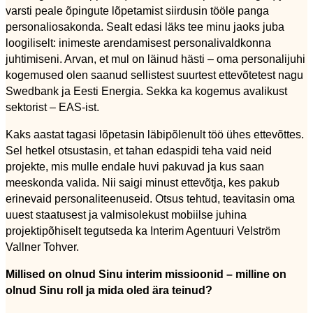
varsti peale õpingute lõpetamist siirdusin tööle panga
personaliosakonda. Sealt edasi läks tee minu jaoks juba
loogiliselt: inimeste arendamisest personalivaldkonna
juhtimiseni. Arvan, et mul on läinud hästi – oma personalijuhi
kogemused olen saanud sellistest suurtest ettevõtetest nagu
Swedbank ja Eesti Energia. Sekka ka kogemus avalikust
sektorist – EAS-ist.
Kaks aastat tagasi lõpetasin läbipõlenult töö ühes ettevõttes.
Sel hetkel otsustasin, et tahan edaspidi teha vaid neid
projekte, mis mulle endale huvi pakuvad ja kus saan
meeskonda valida. Nii saigi minust ettevõtja, kes pakub
erinevaid personaliteenuseid. Otsus tehtud, teavitasin oma
uuest staatusest ja valmisolekust mobiilse juhina
projektipõhiselt tegutseda ka Interim Agentuuri Velström
Vallner Tohver.
Millised on olnud Sinu interim missioonid – milline on
olnud Sinu roll ja mida oled ära teinud?