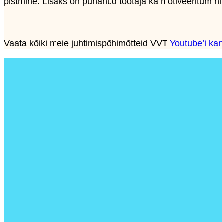
pistmine. Lisaks on puhanud töötaja ka motiveeritum n
Vaata kõiki meie juhtimispõhimõtteid VVT
Youtube’i kan