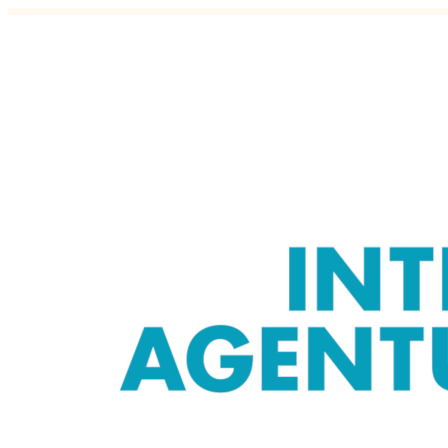
Juhtimispõhimõte #23 – Mär
töötajat, saada ta puhkama
29.07.2017