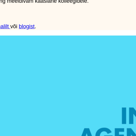
ing meeldivam kaaslane kolleegidele.
alilt
või
blogist
.