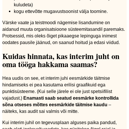
kuludeta)
kogu ettevõtte mugavustsoonist välja toomine.
Värske vaate ja teistmoodi nägemise lisandumine on
aidanud muuta organisatsioone süsteemitasandil paremaks.
Protsessid, mis oleks õiget pikaaegse lepinguga inimest
oodates pausile jäänud, on saanud hoitud ja edasi viidud.
Kuidas hinnata, kas interim juht on
oma tööga hakkama saamas?
Hea uudis on see, et interim juhi eesmärkide täitmise
hindamiseks ei pea kasutama erilisi graafikuid ega
punktisüsteeme. (Kui selle järele ei ole just spetsiifilist
vajadust.)
Enamasti saab seatud eesmärke kontrollida
sõna otseses mõttes eesmärkide täitmise kaudu
–
näiteks, kas audit sai valmis või mitte.
Kui interim juhil on tegevusplaan alguses paika pandud,
saab alati jooksvalt vaadata, kas püsitakse õigel rajal ja