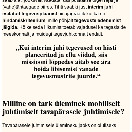
(vahe)tähtaegade piires. Tihti saabki just
interim juhi
esitatud tegevusplaanist
nii ajagraafik kui ka nö
hindamiskriteerium
, mille põhjalt
tegevuste edenemist
jälgida
. Kõike seda liikumist toetab vajadusel ka tagasiside
meeskonnalt ja muidugi tegevjuhtkonnalt endalt.
„Kui interim juhi tegevused on hästi
planeeritud ja ellu viidud, siis
missiooni lõppedes aitab see ära
hoida libisemist vanade
tegevusmustrite juurde.“
Milline on tark üleminek mobiilselt
juhtimiselt tavapärasele juhtimisele?
Tavapärasele juhtimisele ülemineku jaoks on oluliseks