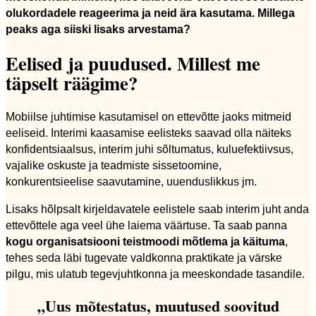
olukordadele reageerima ja neid ära kasutama. Millega
peaks aga siiski lisaks arvestama?
Eelised ja puudused. Millest me
täpselt räägime?
Mobiilse juhtimise kasutamisel on ettevõtte jaoks mitmeid
eeliseid. Interimi kaasamise eelisteks saavad olla näiteks
konfidentsiaalsus, interim juhi sõltumatus, kuluefektiivsus,
vajalike oskuste ja teadmiste sissetoomine,
konkurentsieelise saavutamine, uuenduslikkus jm.
Lisaks hõlpsalt kirjeldavatele eelistele saab interim juht anda
ettevõttele aga veel ühe laiema väärtuse. Ta saab panna
kogu organisatsiooni teistmoodi mõtlema ja käituma
,
tehes seda läbi tugevate valdkonna praktikate ja värske
pilgu, mis ulatub tegevjuhtkonna ja meeskondade tasandile.
„Uus mõtestatus, muutused soovitud