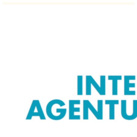
Mobiilse juhtimise kasu, eelised, pu
09.01.2020