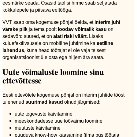
eesmärke seada. Osasid taolisi hirme saab seljatada
kokkulepete ja piisava eeltööga.
VVT saab oma kogemuse põhjal öelda, et
interim juhi
värske pilk
ja tema poolt
loodav võimalik kasu
on
sedavõrd suured, et on
alati riski väärt.
Lisaks
kuluefektiivsusele on mobiilne juhtimine ka
eetiline
lahendus
, kuna head töötajat ei ole vaja teisest
organisatsioonist üle osta ega hiljem ära saata.
Uute võimaluste loomine sinu
ettevõttesse
Eesti ettevõtete kogemuse põhjal on interim juhtide tööst
tulenenud
suurimad kasud
olnud järgmised:
uute tegevuste käivitamine
meeskondadesse uue töövaimu loomine
muutuste käivitamine
puuduva know-how kaasamine (ilma püsitöötaja