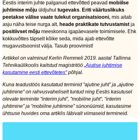
Eestis interim juhte palganud ettevõtted peavad
mobiilse
juhtimise mõju
üldjuhul
tugevaks
.
Eriti väärtuslikuks
peetakse välise vaate tulekut organisatsiooni,
mis aitab
asju näha teise nurga alt,
heade praktikate tutvustamist
ja
positiivset mõju
meeskonna igapäevasele toimimisele. Ehk
kokkuvõttes täpselt kõike seda, mida ajab ettevõtte
mugavustsoonist välja. Tasub proovimist!
Artikkel on valminud Kerlin Remmeli 2019. aastal Tallinna
Tehnikaülikoolis kaitstud magistritöö
„Ajutise juhtimise
kasutamine eesti ettevõtetes“
põhjal.
Kuna teadustöös kasutatud terminid “ajutine juht” ja „ajutine
juhtimine“ on rahvusvaheliselt tuntud ning Eestis kasutusel
olevate terminite “interim juht”, “mobiilne juht“, “interim
juhtimine” ja “mobiilne juhtimine” sünonüümid, kasutasime
ühtsuse huvides oma artiklis läbivalt viimaseid termineid.