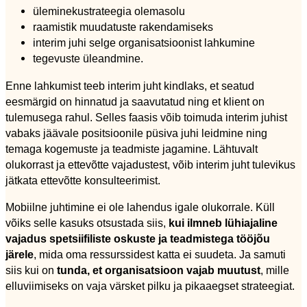
üleminekustrateegia olemasolu
raamistik muudatuste rakendamiseks
interim juhi selge organisatsioonist lahkumine
tegevuste üleandmine.
Enne lahkumist teeb interim juht kindlaks, et seatud
eesmärgid on hinnatud ja saavutatud ning et klient on
tulemusega rahul. Selles faasis võib toimuda interim juhist
vabaks jäävale positsioonile püsiva juhi leidmine ning
temaga kogemuste ja teadmiste jagamine. Lähtuvalt
olukorrast ja ettevõtte vajadustest, võib interim juht tulevikus
jätkata ettevõtte konsulteerimist.
Mobiilne juhtimine ei ole lahendus igale olukorrale. Küll
võiks selle kasuks otsustada siis,
kui ilmneb lühiajaline
vajadus spetsiifiliste oskuste ja teadmistega tööjõu
järele
, mida oma ressurssidest katta ei suudeta. Ja samuti
siis kui on
tunda, et organisatsioon vajab muutust
, mille
elluviimiseks on vaja värsket pilku ja pikaaegset strateegiat.