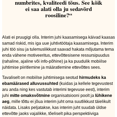
numbrites, kvaliteedi tõus. See kõik
ei saa alati olla ju sedavõrd
roosiline?“
Alati ei pruugigi olla. Interim juhi kaasamisega käivad kaasas
samad riskid, mis iga uue juhtivtöötaja kaasamisega. Interim
juhi töö sisu ja tulemuslikkust saavad hakata mõjutama tema
enda vähene motiveeritus, ettevõttesisene ressursipuudus
(rahaline, ajaline või info-põhine) ja ka puudulik mobiilse
juhtimise piiritlemine ja määratlemine ettevõttes sees.
Tavaliselt on mobiilse juhtimisega seotud
hirmudeks ka
ebamäärased alluvussuhted
(kuidas ja kellele tegevustest
aru anda ning kes vastutab interimi tegevuse eest), interim
juhi
mitte omaksvõtmine
organisatsiooni poolt ja
lühikene
aeg
, mille tõttu ei jõua interim juht oma suutlikkust täielikult
näidata. Lisaks peljatakse, kas interim juht suudab üldse
ettevõtte jaoks vajalikke, tõeliselt pika perspektiiviga